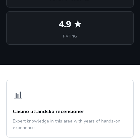
4.9 ★
RATING
📊
Casino utländska recensioner
Expert knowledge in this area with years of hands-on
experience.