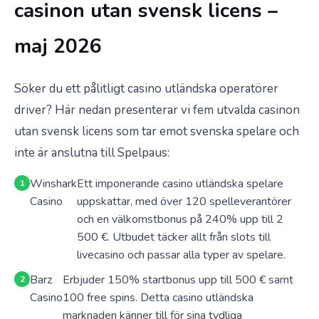
casinon utan svensk licens –
maj 2026
Söker du ett pålitligt casino utländska operatörer
driver? Här nedan presenterar vi fem utvalda casinon
utan svensk licens som tar emot svenska spelare och
inte är anslutna till Spelpaus:
Winshark
Ett imponerande casino utländska spelare
Casino
uppskattar, med över 120 spelleverantörer
och en välkomstbonus på 240% upp till 2
500 €. Utbudet täcker allt från slots till
livecasino och passar alla typer av spelare.
Barz
Erbjuder 150% startbonus upp till 500 € samt
Casino
100 free spins. Detta casino utländska
marknaden känner till för sina tydliga