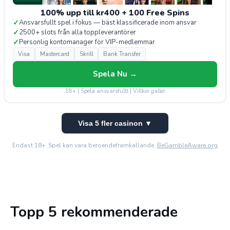
100% upp till kr400 + 100 Free Spins
✓
Ansvarsfullt spel i fokus — bäst klassificerade inom ansvar
✓
2500+ slots från alla toppleverantörer
✓
Personlig kontomanager för VIP-medlemmar
Visa
Mastercard
Skrill
Bank Transfer
Spela Nu →
18+ | Spela ansvarsfullt | Villkor gäller
Visa 5 fler casinon ▼
Endast 18+. Spel kan vara beroendeframkallande.
BeGambleAware.org
Topp 5 rekommenderade