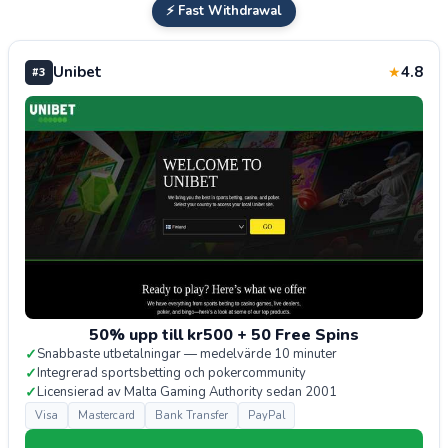
⚡ Fast Withdrawal
Unibet
4.8
★
#3
50% upp till kr500 + 50 Free Spins
✓
Snabbaste utbetalningar — medelvärde 10 minuter
✓
Integrerad sportsbetting och pokercommunity
✓
Licensierad av Malta Gaming Authority sedan 2001
Visa
Mastercard
Bank Transfer
PayPal