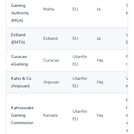
Gaming
Star
Malta
EU
Ja
Authority
kon
(MGA)
Estland
Växa
Estland
EU
Ja
(EMTA)
Bal
Curacao
Utanför
Färr
Curacao
Nej
eGaming
EU
rest
Kahn & Co
Utanför
Vanl
Anjouan
Nej
(Anjouan)
EU
kry
Fok
Kahnawake
Nor
Utanför
Gaming
Kanada
Nej
ing
EU
Commission
skat
sve