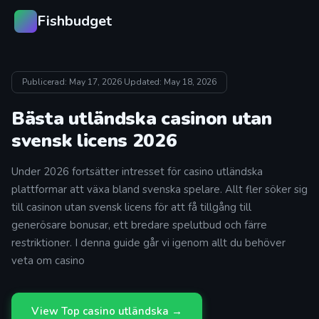
Fishbudget
F
Publicerad: May 17, 2026
·
Updated: May 18, 2026
Bästa utländska casinon utan
svensk licens 2026
Under 2026 fortsätter intresset för casino utländska
plattformar att växa bland svenska spelare. Allt fler söker sig
till casinon utan svensk licens för att få tillgång till
generösare bonusar, ett bredare spelutbud och färre
restriktioner. I denna guide går vi igenom allt du behöver
veta om casino
View Top casino utländska →