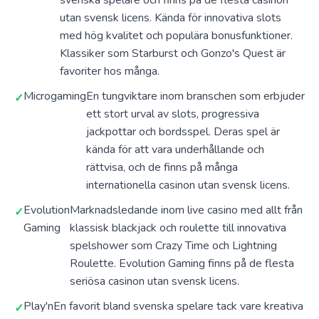
svenska spelare och finns på de flesta casinon
utan svensk licens. Kända för innovativa slots
med hög kvalitet och populära bonusfunktioner.
Klassiker som Starburst och Gonzo's Quest är
favoriter hos många.
Microgaming
En tungviktare inom branschen som erbjuder
ett stort urval av slots, progressiva
jackpottar och bordsspel. Deras spel är
kända för att vara underhållande och
rättvisa, och de finns på många
internationella casinon utan svensk licens.
Evolution
Marknadsledande inom live casino med allt från
Gaming
klassisk blackjack och roulette till innovativa
spelshower som Crazy Time och Lightning
Roulette. Evolution Gaming finns på de flesta
seriösa casinon utan svensk licens.
Play'n
En favorit bland svenska spelare tack vare kreativa