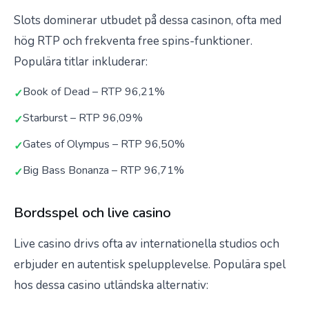
Slots dominerar utbudet på dessa casinon, ofta med
hög RTP och frekventa free spins-funktioner.
Populära titlar inkluderar:
Book of Dead – RTP 96,21%
Starburst – RTP 96,09%
Gates of Olympus – RTP 96,50%
Big Bass Bonanza – RTP 96,71%
Bordsspel och live casino
Live casino drivs ofta av internationella studios och
erbjuder en autentisk spelupplevelse. Populära spel
hos dessa casino utländska alternativ: