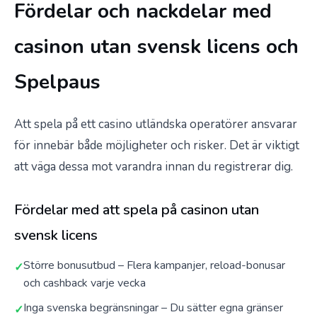
Fördelar och nackdelar med
casinon utan svensk licens och
Spelpaus
Att spela på ett casino utländska operatörer ansvarar
för innebär både möjligheter och risker. Det är viktigt
att väga dessa mot varandra innan du registrerar dig.
Fördelar med att spela på casinon utan
svensk licens
Större bonusutbud – Flera kampanjer, reload-bonusar
och cashback varje vecka
Inga svenska begränsningar – Du sätter egna gränser