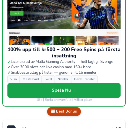
100% upp till kr500 + 200 Free Spins på första
insättning
✓
Licensierad av Malta Gaming Authority — helt laglig i Sverige
✓
Över 3000 slots och live casino med 150+ bord
✓
Snabbaste uttag på listan — genomsnitt 15 minuter
Visa
Mastercard
Skrill
Neteller
Bank Transfer
Spela Nu →
18+ | Spela ansvarsfullt | Villkor gäller
🎰 Best Bonus