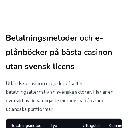
Betalningsmetoder och e-
plånböcker på bästa casinon
utan svensk licens
Utländska casinon erbjuder ofta fler
betalningsalternativ än svenska aktörer. Här är en
översikt av de vanligaste metoderna på casino
utländska plattformar:
Betalningsmetod
Typ
Uttagstid
Kommenta