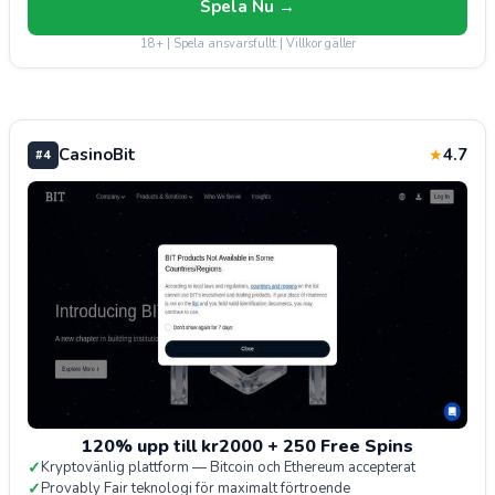
Spela Nu →
18+ | Spela ansvarsfullt | Villkor gäller
CasinoBit
4.7
★
#4
120% upp till kr2000 + 250 Free Spins
✓
Kryptovänlig plattform — Bitcoin och Ethereum accepterat
✓
Provably Fair teknologi för maximalt förtroende